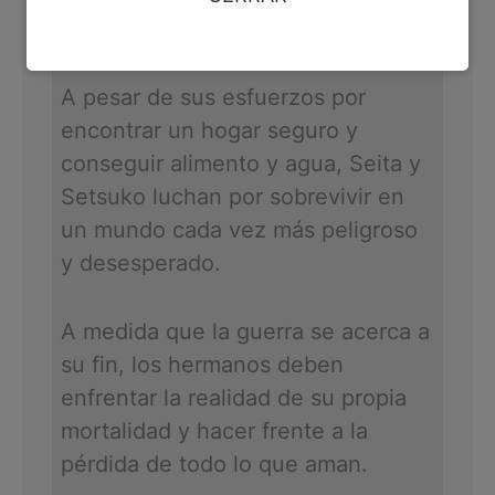
país en guerra.
A pesar de sus esfuerzos por
encontrar un hogar seguro y
conseguir alimento y agua, Seita y
Setsuko luchan por sobrevivir en
un mundo cada vez más peligroso
y desesperado.
A medida que la guerra se acerca a
su fin, los hermanos deben
enfrentar la realidad de su propia
mortalidad y hacer frente a la
pérdida de todo lo que aman.