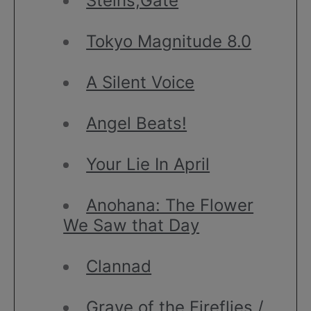
Steins;Gate
Tokyo Magnitude 8.0
A Silent Voice
Angel Beats!
Your Lie In April
Anohana: The Flower
We Saw that Day
Clannad
Grave of the Fireflies /