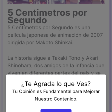
5 Centimetros por
Segundo
5 Centímetros por Segundo es una
película japonesa de animación de 2007
dirigida por Makoto Shinkai.
La historia sigue a Takaki Tono y Akari
Shinohara, dos amigos de la infancia que
viven en diferentes partes del país y se
comunican a través de cartas. A medida
¿Te Agrada lo que Ves?
que crecen y empiezan a aceptar la
Tu Opinión es Fundamental para Mejorar
realidad de la distancia que los separa,
Nuestro Contenido.
también comienzan a enfrentar los
problemas de la vida adulta. A lo largo