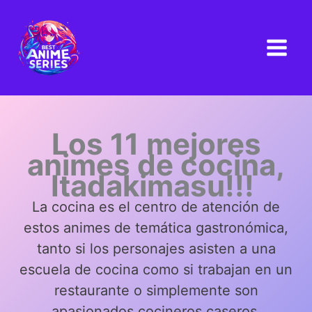
Ir
al
contenido
Los 11 mejores
animes de cocina,
Itadakimasu!!!
La cocina es el centro de atención de
estos animes de temática gastronómica,
tanto si los personajes asisten a una
escuela de cocina como si trabajan en un
restaurante o simplemente son
apasionados cocineros caseros.