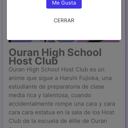
Me Gusta
CERRAR
Ouran High School
Host Club
Ouran High School Host Club es un
anime que sigue a Haruhi Fujioka, una
estudiante de preparatoria de clase
media rica y talentosa, cuando
accidentalmente rompe una cara y cara
cara cara estatua en la sala de los Host
Club de la escuela de élite de Ouran