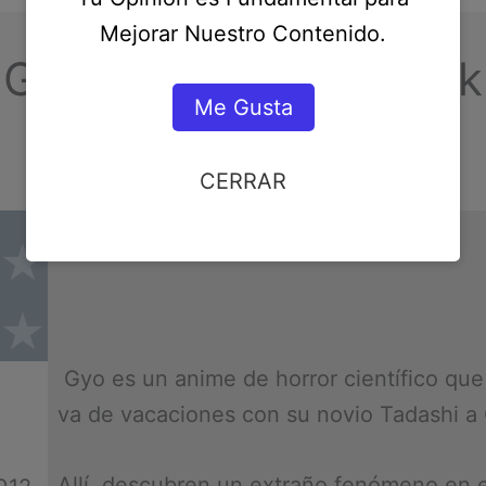
Mejorar Nuestro Contenido.
Gyo Tokyo Fish Attack
Me Gusta
CERRAR
SINOPSIS:
★
★
★
★
★
★
Gyo es un anime de horror científico que
va de vacaciones con su novio Tadashi a
Allí, descubren un extraño fenómeno en 