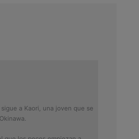
 sigue a Kaori, una joven que se
 Okinawa.
el que los peces empiezan a