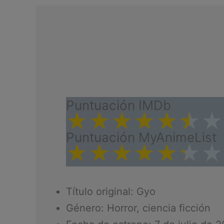
Puntuación IMDb
★
★
★
★
★
★
★
Puntuación MyAnimeList
★
★
★
★
★
★
★
Título original: Gyo
Género: Horror, ciencia ficción