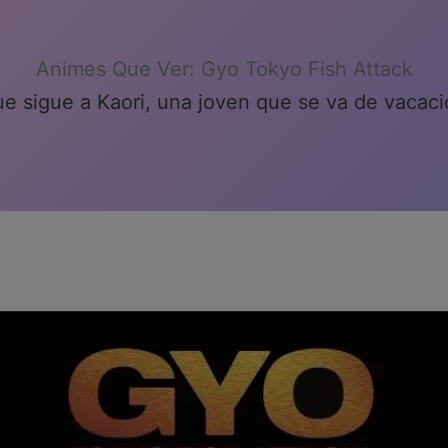
Animes Que Ver: Gyo Tokyo Fish Attack
ue sigue a Kaori, una joven que se va de vacac