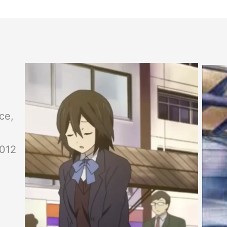
ce,
2012
 la
es una serie imprescindible para los am
amistad, el 