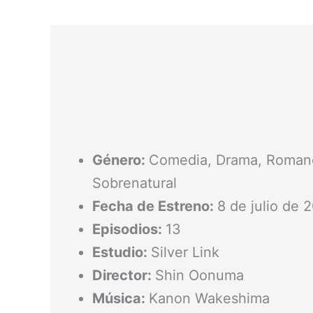
Género:
Comedia, Drama, Roman
Sobrenatural
Fecha de Estreno:
8 de julio de 
cindible para los amantes de las historias sobre
Episodios:
13
amistad, el amor
Estudio:
Silver Link
Director:
Shin Oonuma
Música:
Kanon Wakeshima