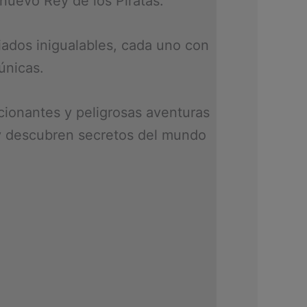
nuevo Rey de los Piratas.
liados inigualables, cada uno con
únicas.
ionantes y peligrosas aventuras
y descubren secretos del mundo