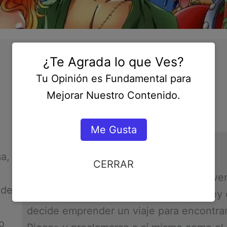
¿Te Agrada lo que Ves?
One Piece
Tu Opinión es Fundamental para
Mejorar Nuestro Contenido.
Me Gusta
SINOPSIS:
a,
CERRAR
«One Piece» sigue las aventuras del jove
 de
inspirado por su idolatrado pirata «el Rey 
decide emprender un viaje para encontrar
o