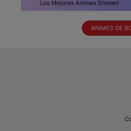
Los Mejores Animes Shonen
ANIMES DE R
Co