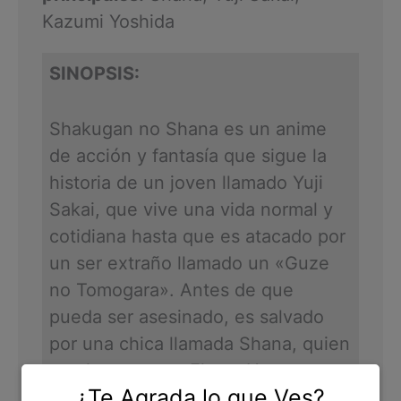
Kazumi Yoshida
SINOPSIS:
Shakugan no Shana es un anime
de acción y fantasía que sigue la
historia de un joven llamado Yuji
Sakai, que vive una vida normal y
cotidiana hasta que es atacado por
un ser extraño llamado un «Guze
no Tomogara». Antes de que
pueda ser asesinado, es salvado
por una chica llamada Shana, quien
resulta ser una «Flame Haze», un
¿Te Agrada lo que Ves?
guerrero encargado de proteger el